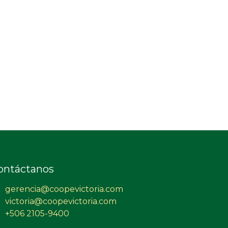
ontáctanos
gerencia@coopevictoria.com
victoria@coopevictoria.com
+506 2105-9400